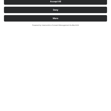
Sauerland-Tourismus e.V./Klaus-Peter Kappest/REACT EU
Erwandern Sie die Sauerland-Waldroute und die
eigens konzipierten Rundwege von Ihrem
Standorthotel aus. Nachstehend finden Sie eine
Auswahl verschiedener Wanderarrangements unserer
Partnerbetriebe.