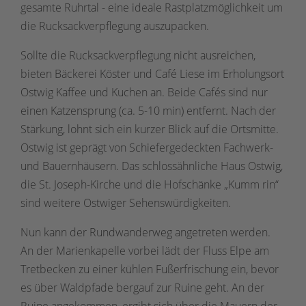
gesamte Ruhrtal - eine ideale Rastplatzmöglichkeit um
die Rucksackverpflegung auszupacken.
Sollte die Rucksackverpflegung nicht ausreichen,
bieten Bäckerei Köster und Café Liese im Erholungsort
Ostwig Kaffee und Kuchen an. Beide Cafés sind nur
einen Katzensprung (ca. 5-10 min) entfernt. Nach der
Stärkung, lohnt sich ein kurzer Blick auf die Ortsmitte.
Ostwig ist geprägt von Schiefergedeckten Fachwerk-
und Bauernhäusern. Das schlossähnliche Haus Ostwig,
die St. Joseph-Kirche und die Hofschänke „Kumm rin“
sind weitere Ostwiger Sehenswürdigkeiten.
Nun kann der Rundwanderweg angetreten werden.
An der Marienkapelle vorbei lädt der Fluss Elpe am
Tretbecken zu einer kühlen Fußerfrischung ein, bevor
es über Waldpfade bergauf zur Ruine geht. An der
Ruine angekommen, ergibt sich über die Mauern der