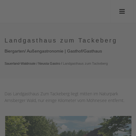
Landgasthaus zum Tackeberg
Biergarten/ Außengastronomie | Gasthof/Gasthaus
Sauerland-Waldroute
/
Neusta Gastro
/
Landgasthaus zum Tackeberg
Das Landgasthaus Zum Tackeberg liegt mitten im Naturpark
Arnsberger Wald, nur einige Kilometer vom Möhnesee entfernt.