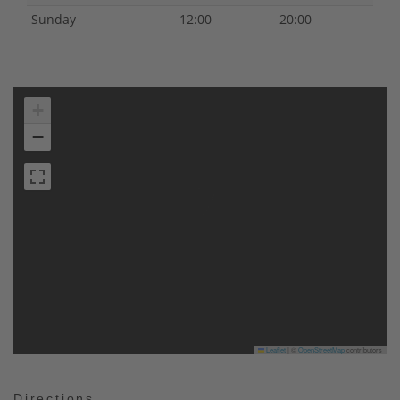
Sunday
12:00
20:00
+
−
Leaflet
|
©
OpenStreetMap
contributors
Directions