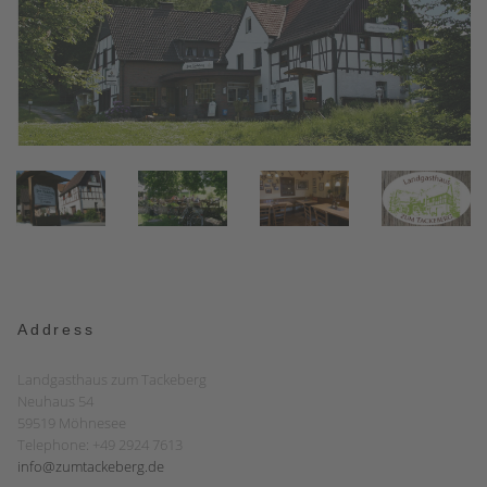
Address
Landgasthaus zum Tackeberg
Neuhaus 54
59519 Möhnesee
Telephone: +49 2924 7613
info@zumtackeberg.de