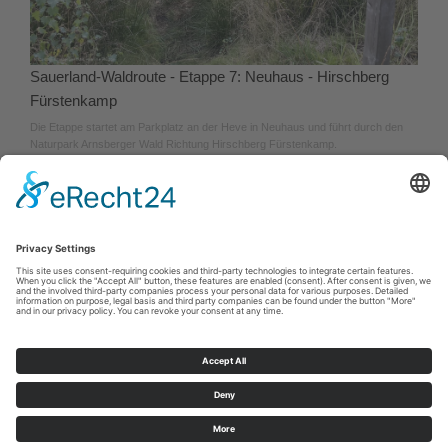
Sauerland-Waldroute - Etappe 7: Neuhaus - Hirschberg
Fürstenkamp
Die Etappe startet am Parkplatz an der Heve in Neuhaus und führt durch den
Naturpark Arnsberger Wald Richtung Hirschberg Fürstenkamp.
Cookie-Einstellungen