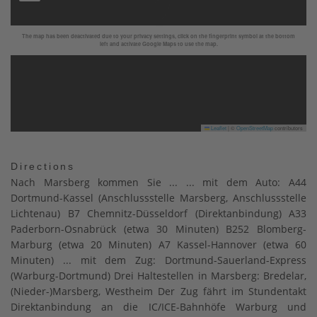
The map has been deactivated due to your privacy settings, click on the fingerprint symbol at the bottom
left and activate Google Maps to use the map.
Leaflet
|
©
OpenStreetMap
contributors
Directions
Nach Marsberg kommen Sie ... ... mit dem Auto: A44
Dortmund-Kassel (Anschlussstelle Marsberg, Anschlussstelle
Lichtenau) B7 Chemnitz-Düsseldorf (Direktanbindung) A33
Paderborn-Osnabrück (etwa 30 Minuten) B252 Blomberg-
Marburg (etwa 20 Minuten) A7 Kassel-Hannover (etwa 60
Minuten) ... mit dem Zug: Dortmund-Sauerland-Express
(Warburg-Dortmund) Drei Haltestellen in Marsberg: Bredelar,
(Nieder-)Marsberg, Westheim Der Zug fährt im Stundentakt
Direktanbindung an die IC/ICE-Bahnhöfe Warburg und