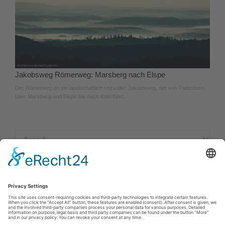
Jakobsweg Römerweg: Marsberg nach Elspe
Der Römerweg ist ein landschaftlich reizvoller Jakobsweg, der von Paderborn
über Marsberg und Elspe bis nach Köln führt.