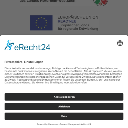
Impressum
|
Datenschutz
|
Haftungsausschluss
|
Kontakt
Naturpark Arnsberger Wald - Projektbüro Sauerland-Waldroute
Hoher Weg 1
- 3
59494
Soest
T: 02921302070
E: info@sauerland-waldroute.de
Cookie-Einstellungen