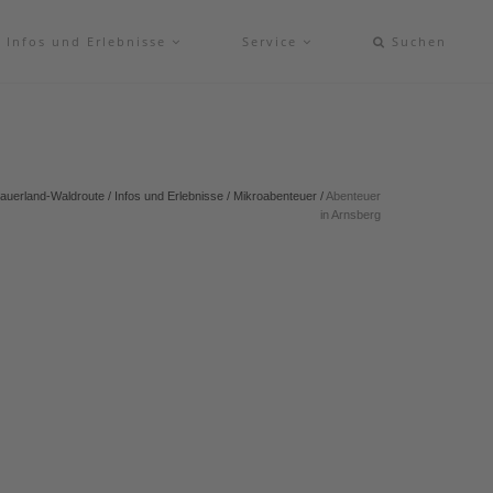
Infos und Erlebnisse
Service
Suchen
auerland-Waldroute
/
Infos und Erlebnisse
/
Mikroabenteuer
/
Abenteuer
in Arnsberg