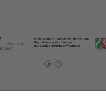
Impressum
|
Datenschutz
|
Haftungsausschluss
|
Kontakt
urpark Arnsberger Wald - Projektbüro Sauerland-Waldroute
Hoher Weg 1 - 3
59494
S