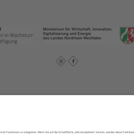
Impressum
|
Datenschutz
|
Haftungsausschluss
|
Kontakt
rpark Arnsberger Wald - Projektbüro Sauerland-Waldroute
Hoher Weg 1 - 3
59494
T: 02921302070
E: info@sauerland-waldroute.de