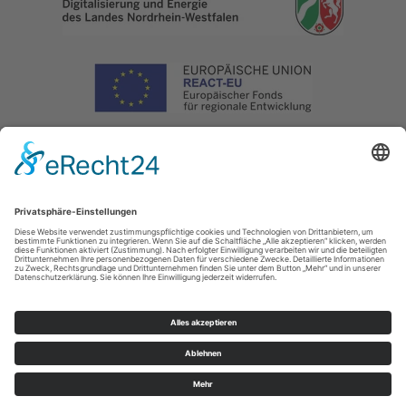
Impressum
|
Datenschutz
|
Haftungsausschluss
|
Kontakt
Naturpark Arnsberger Wald - Projektbüro Sauerland-Waldroute
Hoher Weg 1
- 3
59494
Soest
T: 02921302070
E: info@sauerland-waldroute.de
Cookie-Einstellungen