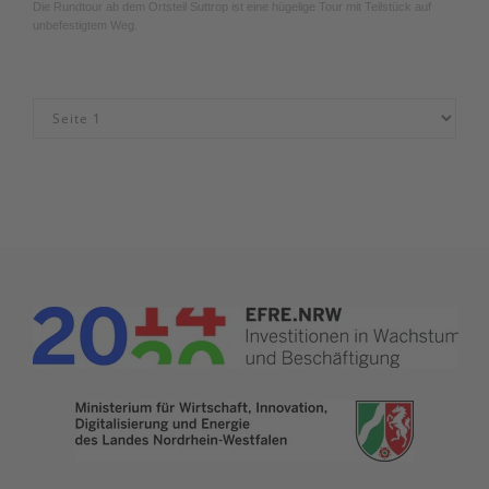
Die Rundtour ab dem Ortsteil Suttrop ist eine hügelige Tour mit Teilstück auf
unbefestigtem Weg.