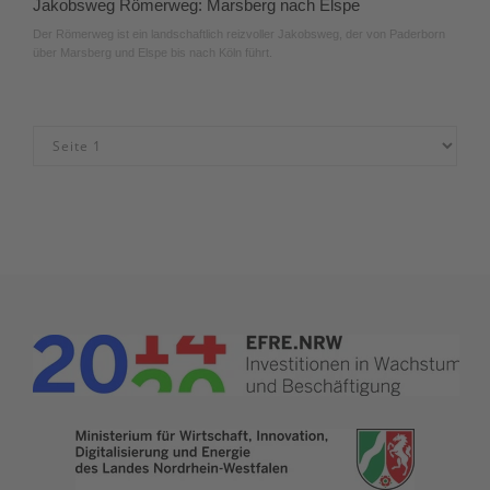
Jakobsweg Römerweg: Marsberg nach Elspe
Der Römerweg ist ein landschaftlich reizvoller Jakobsweg, der von Paderborn
über Marsberg und Elspe bis nach Köln führt.