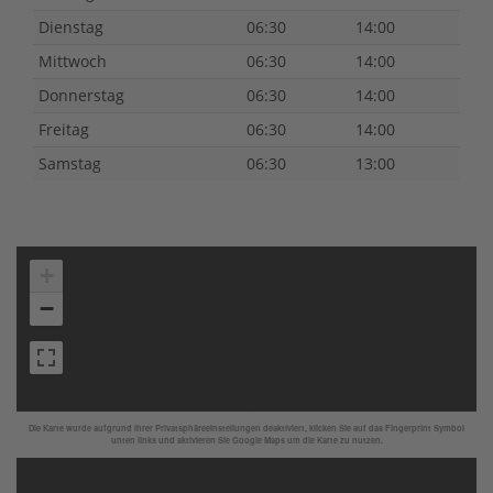
Dienstag
06:30
14:00
Mittwoch
06:30
14:00
Donnerstag
06:30
14:00
Freitag
06:30
14:00
Samstag
06:30
13:00
+
−
Die Karte wurde aufgrund Ihrer Privatsphäreeinstellungen deaktiviert, klicken Sie auf das Fingerprint Symbol
unten links und aktivieren Sie Google Maps um die Karte zu nutzen.