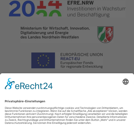
Impressum
|
Datenschutz
|
Haftungsausschluss
|
Kontakt
Naturpark Arnsberger Wald - Projektbüro Sauerland-Waldroute
Hoher Weg 1 -
3
59494
Soest