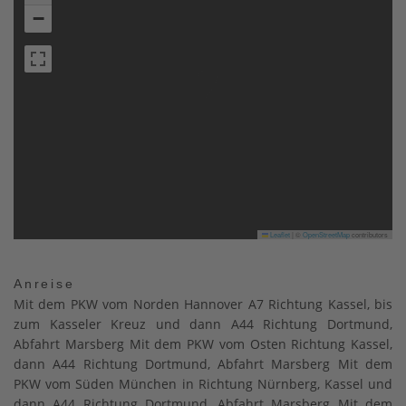
−
Leaflet
|
©
OpenStreetMap
contributors
Anreise
Mit dem PKW vom Norden Hannover A7 Richtung Kassel, bis
zum Kasseler Kreuz und dann A44 Richtung Dortmund,
Abfahrt Marsberg Mit dem PKW vom Osten Richtung Kassel,
dann A44 Richtung Dortmund, Abfahrt Marsberg Mit dem
PKW vom Süden München in Richtung Nürnberg, Kassel und
dann A44 Richtung Dortmund, Abfahrt Marsberg Mit dem