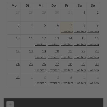
Mo
Di
Mi
Do
Fr
Sa
So
27
28
29
30
31
1
2
3
4
5
6
7
8
9
+ weitere 1
+ weitere 1
+ weitere 1
10
11
12
13
14
15
16
+ weitere 1
+ weitere 1
+ weitere 1
+ weitere 1
+ weitere 1
17
18
19
20
21
22
23
+ weitere 1
+ weitere 1
+ weitere 1
+ weitere 1
+ weitere 1
24
25
26
27
28
29
30
+ weitere 1
+ weitere 1
+ weitere 1
+ weitere 1
+ weitere 1
31
1
2
3
4
5
6
+ weitere 1
+ weitere 1
+ weitere 1
+ weitere 1
+ weitere 1
+