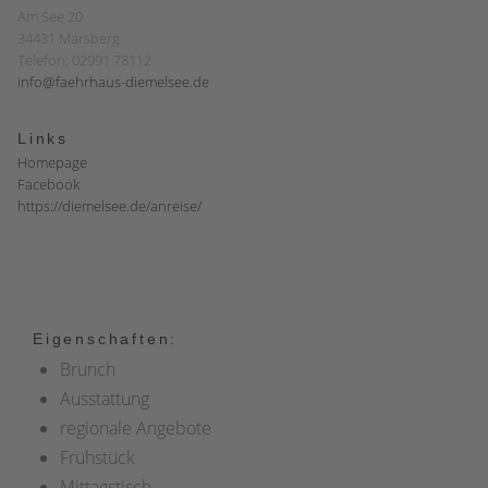
Am See 20
34431 Marsberg
Telefon: 02991 78112
info@faehrhaus-diemelsee.de
Links
Homepage
Facebook
https://diemelsee.de/anreise/
Eigenschaften:
Brunch
Ausstattung
regionale Angebote
Frühstück
Mittagstisch