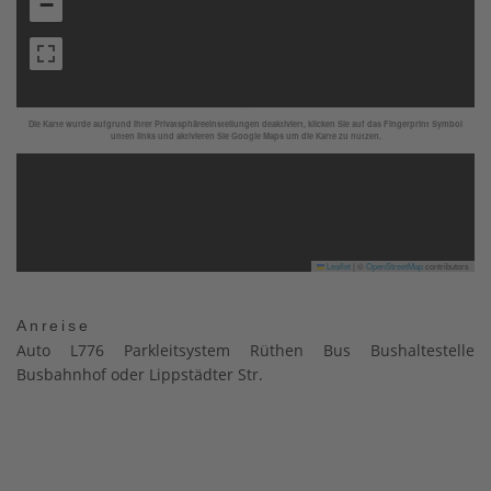
−
Die Karte wurde aufgrund Ihrer Privatsphäreeinstellungen deaktiviert, klicken Sie auf das Fingerprint Symbol
unten links und aktivieren Sie Google Maps um die Karte zu nutzen.
Leaflet
|
©
OpenStreetMap
contributors
Anreise
Auto L776 Parkleitsystem Rüthen Bus Bushaltestelle
Busbahnhof oder Lippstädter Str.