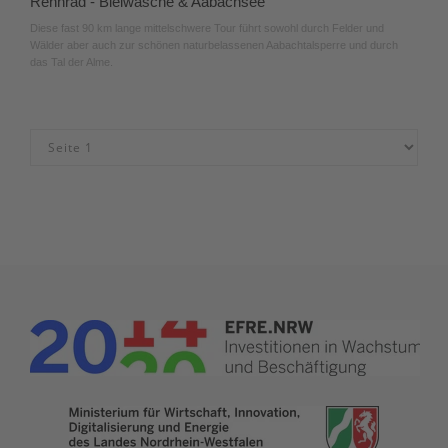
Rennrad - Bleiwäsche & Aabachsee
Diese fast 90 km lange mittelschwere Tour führt sowohl durch Felder und
Wälder aber auch zur schönen naturbelassenen Aabachtalsperre und durch
das Tal der Alme.