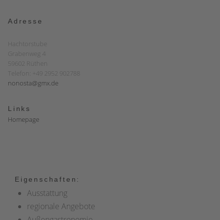
Adresse
Hachtorstube
Grabenweg 4
59602 Rüthen
Telefon: +49 2952 902788
nonosta@gmx.de
Links
Homepage
Eigenschaften:
Ausstattung
regionale Angebote
Außengastronomie