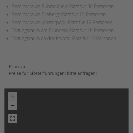
Seminarraum Ruhrtalblick: Platz für 30 Personen
Seminarraum Breberg: Platz für 15 Personen
Seminarraum Klosterpark: Platz für 12 Personen
Tagungsraum am Brunnen: Platz für 20 Personen
Tagungsraum an der Krypta: Platz für 12 Personen
Preise
Preise für Klosterführungen: bitte anfragen!
+
−