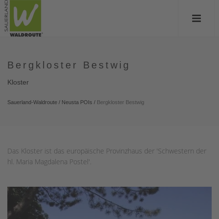
Bergkloster Bestwig
Kloster
Sauerland-Waldroute
/
Neusta POIs
/
Bergkloster Bestwig
Das Kloster ist das europäische Provinzhaus der 'Schwestern der
hl. Maria Magdalena Postel'.