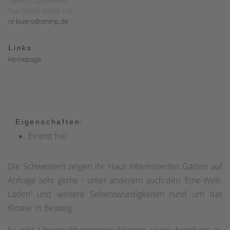
Telefon: 02904-8080
Fax: 02904-97959-110
rz-buero@smmp.de
Links
Homepage
Eigenschaften:
Eintritt frei
Die Schwestern zeigen ihr Haus interessierten Gästen auf
Anfrage sehr gerne - unter anderem auch den 'Eine-Welt-
Laden' und weitere Sehenswürdigkeiten rund um das
Kloster in Bestwig.
Es gibt Übernachtungsmöglichkeiten sowie Angebote zu