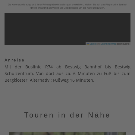
Die Karte wurde aufgrund Ihrer Privatsphäreeinstellungen deaktiviert, klicken Sie auf das Fingerprint Symbol
unten links und aktivieren Sie Google Maps um die Karte zu nutzen.
Leaflet
|
©
OpenStreetMap
contributors
Anreise
Mit der Buslinie R74 ab Bestwig Bahnhof bis Bestwig
Schulzentrum. Von dort aus ca. 6 Minuten zu Fuß bis zum
Bergkloster. Alternativ : Fußweg 16 Minuten.
Touren in der Nähe