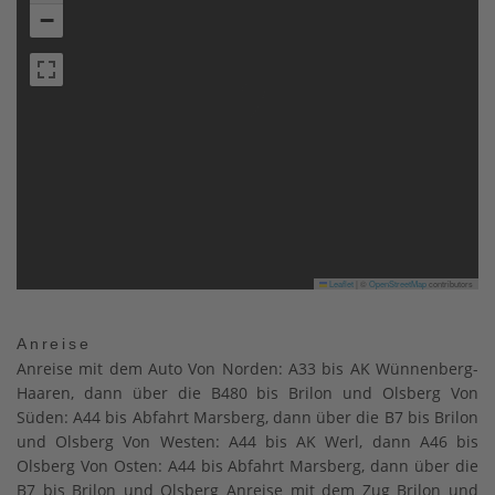
−
Leaflet
|
©
OpenStreetMap
contributors
Anreise
Anreise mit dem Auto Von Norden: A33 bis AK Wünnenberg-
Haaren, dann über die B480 bis Brilon und Olsberg Von
Süden: A44 bis Abfahrt Marsberg, dann über die B7 bis Brilon
und Olsberg Von Westen: A44 bis AK Werl, dann A46 bis
Olsberg Von Osten: A44 bis Abfahrt Marsberg, dann über die
B7 bis Brilon und Olsberg Anreise mit dem Zug Brilon und