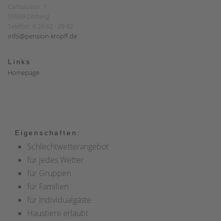
Carlsauestr. 1
59939 Olsberg
Telefon: 0 29 62 - 29 92
info@pension-kropff.de
Links
Homepage
Eigenschaften:
Schlechtwetterangebot
für jedes Wetter
für Gruppen
für Familien
für Individualgäste
Haustiere erlaubt