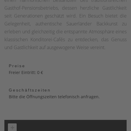
einen harmonischen Bestandteil des traditionsreichen
Gasthof-Pensionsbetriebs, dessen herzliche Gastlichkeit
seit Generationen geschätzt wird. Ein Besuch bietet die
Gelegenheit, authentische Sauerländer Backkunst zu
erleben und gleichzeitig die entspannte Atmosphäre eines
klassischen Konditorei-Cafés zu entdecken, das Genuss
und Gastlichkeit auf ausgewogene Weise vereint.
Preise
Freier Eintritt: 0 €
Geschäftszeiten
Bitte die Öffnungszeiten telefonisch anfragen.
+