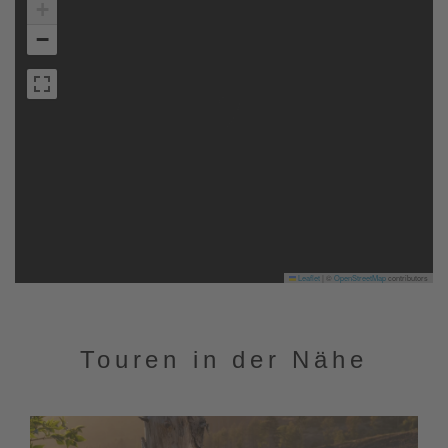
+
−
Leaflet
|
©
OpenStreetMap
contributors
Touren in der Nähe