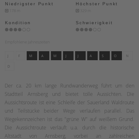
Niedrigster Punkt
Höchster Punkt
178 m
329 m
Kondition
Schwierigkeit
Empfohlene Jahreszeiten
J
F
M
A
M
J
J
A
S
O
N
D
Der ca. 20 km lange Rundwanderweg führt um den
Stadtteil Arnsberg und bietet tolle Aussichten. Die
Aussichtsroute ist eine Schleife der Sauerland Waldroute
und Teilstücke beider Wege verlaufen parallel. Das
Wegekennzeichen ist das "grüne W" auf weißem Grund.
Die Aussichtroute verläuft u.a. durch die historische
Altstadt von Arnsberg, vorbei an zahlreichen