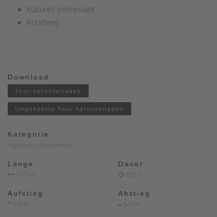
Kulturell interessant
Rundweg
Download
Tour herunterladen
Umgekehrte Tour herunterladen
Kategorie
regionaler Wanderweg
Länge
Dauer
19.7 km
5:55 h
Aufstieg
Abstieg
542 m
542 m