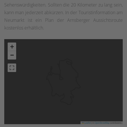
Sehenswürdigkeiten. Sollten die 20 Kilometer zu lang sein,
kann man jederzeit abkürzen. In der Touristinformation am
Neumarkt ist ein Plan der Arnsberger Aussichtsroute
kostenlos erhältlich.
+
−
Leaflet
|
©
OpenStreetMap
contributors