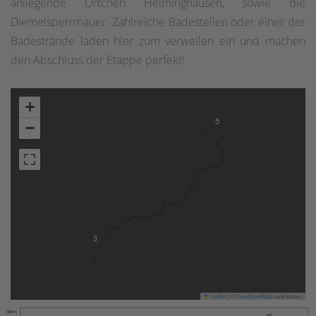
anliegende Örtchen Helminghausen, sowie die
Diemelsperrmauer. Zahlreiche Badestellen oder einer der
Badestrände laden hier zum verweilen ein und machen
den Abschluss der Etappe perfekt!
+
5
−
3
Leaflet
|
©
OpenStreetMap
contributors
500 m
469