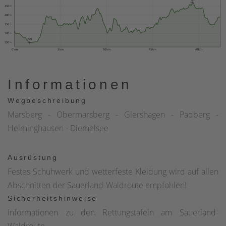
450 m
400 m
350 m
300 m
249
250 m
0 km
5 km
10 km
15 km
20 km
Informationen
Wegbeschreibung
Marsberg - Obermarsberg - Giershagen - Padberg -
Helminghausen - Diemelsee
Ausrüstung
Festes Schuhwerk und wetterfeste Kleidung wird auf allen
Abschnitten der Sauerland-Waldroute empfohlen!
Sicherheitshinweise
Informationen zu den Rettungstafeln am Sauerland-
Waldroute