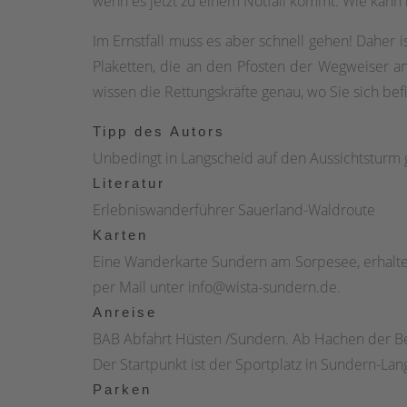
wenn es jetzt zu einem Notfall kommt. Wie kann
Sportplatz.
Im Ernstfall muss es aber schnell gehen! Daher
Plaketten, die an den Pfosten der Wegweiser a
wissen die Rettungskräfte genau, wo Sie sich be
Tipp des Autors
Unbedingt in Langscheid auf den Aussichtsturm g
Literatur
Erlebniswanderführer Sauerland-Waldroute
Karten
Eine Wanderkarte Sundern am Sorpesee, erhalte
per Mail unter info@wista-sundern.de.
Anreise
BAB Abfahrt Hüsten /Sundern. Ab Hachen der Be
Der Startpunkt ist der Sportplatz in Sundern-Lan
Parken