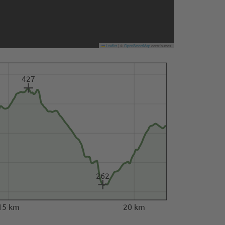
Leaflet
|
©
OpenStreetMap
contributors
427
262
15 km
20 km