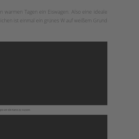
n warmen Tagen ein Eiswagen. Also eine ideale
eichen ist einmal ein grünes W auf weißem Grund
aps um die Karte zu nutzen.