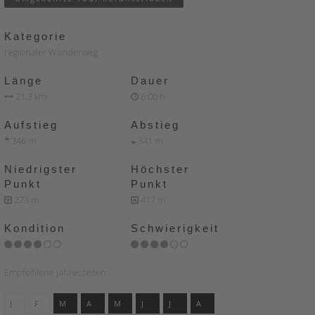
Kategorie
regionaler Wanderweg
Länge
Dauer
21.3 km
6:00 h
Aufstieg
Abstieg
346 m
341 m
Niedrigster
Höchster
Punkt
Punkt
273 m
417 m
Kondition
Schwierigkeit
Empfohlene Jahreszeiten
J
F
M
A
M
J
J
A