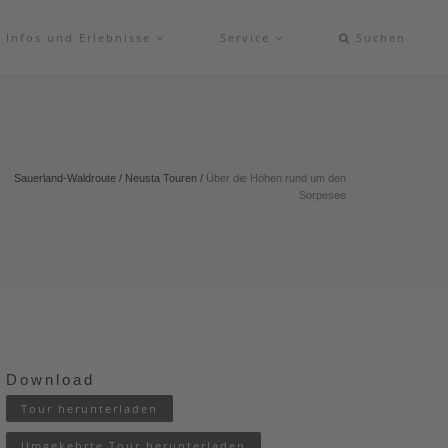
Infos und Erlebnisse
Service
Suchen
Sauerland-Waldroute
/
Neusta Touren
/
Über die Höhen rund um den
Sorpesee
Download
Tour herunterladen
Umgekehrte Tour herunterladen