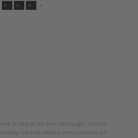
S
O
N
D
cke zu lang ist, der kann nach knapp 12 km in
arfreitag und Ende Oktober immer stündlich zur