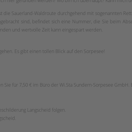
 ich hier gefunden werden? Wo bin ich überhaupt? Kann mich d
 ist die Sauerland-Waldroute durchgehend mit sogenannten Rett
ngebracht sind, befindet sich eine Nummer, die Sie beim Ab
finden und wertvolle Zeit kann eingespart werden.
ehen. Es gibt einen tollen Blick auf den Sorpesee!
n Sie für 7,50 € im Büro der Wi.Sta Sundern-Sorpesee GmbH. 
schilderung Langscheid folgen.
gscheid.