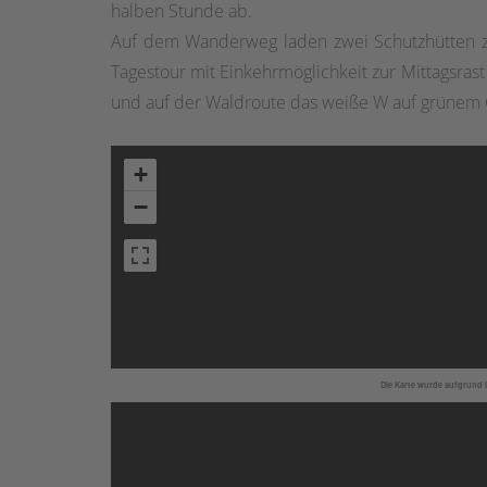
halben Stunde ab.
Auf dem Wanderweg laden zwei Schutzhütten zu
Tagestour mit Einkehrmöglichkeit zur Mittagsra
und auf der Waldroute das weiße W auf grünem
+
−
Die Karte wurde aufgrund I