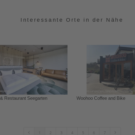
Interessante Orte in der Nähe
 & Restaurant Seegarten
Woohoo Coffee and Bike
1
2
3
4
5
6
7