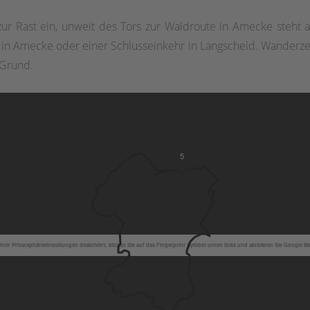
r Rast ein, unweit des Tors zur Waldroute in Amecke steht a
st in Amecke oder einer Schlusseinkehr in Langscheid. Wanderz
 Grund.
5
hrer Privatsphäreeinstellungen deaktiviert, klicken Sie auf das Fingerprint Symbol unten links und aktivieren Sie Google M