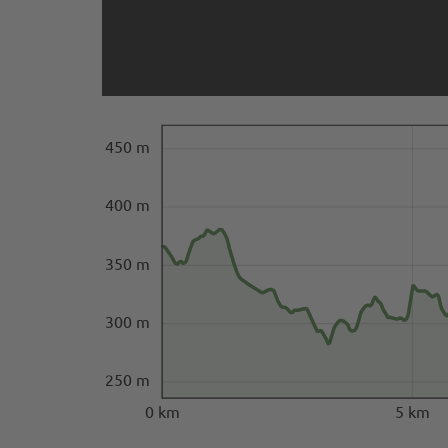
450 m
400 m
350 m
300 m
250 m
0 km
5 km