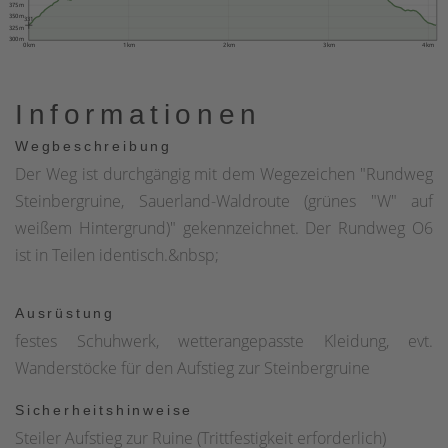
375 m
350 m
331
325 m
300 m
0 km
1 km
2 km
3 km
4 km
Informationen
Wegbeschreibung
Der Weg ist durchgängig mit dem Wegezeichen "Rundweg
Steinbergruine, Sauerland-Waldroute (grünes "W" auf
weißem Hintergrund)" gekennzeichnet. Der Rundweg O6
ist in Teilen identisch.&nbsp;
Ausrüstung
festes Schuhwerk, wetterangepasste Kleidung, evt.
Wanderstöcke für den Aufstieg zur Steinbergruine
Sicherheitshinweise
Steiler Aufstieg zur Ruine (Trittfestigkeit erforderlich)