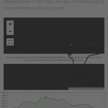
Wassertretstelle in der "Elpe" die nach der Wanderung für
eine willkommene Abkühlung sorgt.
+
−
3
Die Karte wurde aufgrund Ihrer Privatsphäreeinstellungen deaktiviert, klicken Sie auf das Fingerprint Symbol
unten links und aktivieren Sie Google Maps um die Karte zu nutzen.
Leaflet
|
©
OpenStreetMap
contributors
525 m
500 m
479
475 m
450 m
425 m
400 m