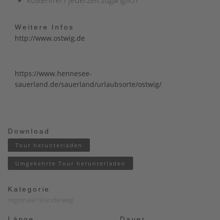
Weitere Infos
http://www.ostwig.de
https://www.hennesee-
sauerland.de/sauerland/urlaubsorte/ostwig/
Download
Tour herunterladen
Umgekehrte Tour herunterladen
Kategorie
regionaler Wanderweg
Länge
Dauer