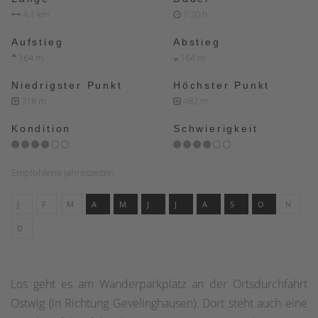
4.1 km
1:20 h
Aufstieg
Abstieg
164 m
164 m
Niedrigster Punkt
Höchster Punkt
318 m
482 m
Kondition
Schwierigkeit
Empfohlene Jahreszeiten
J
F
M
A
M
J
J
A
S
O
N
D
Los geht es am Wanderparkplatz an der Ortsdurchfahrt
Ostwig (in Richtung Gevelinghausen). Dort steht auch eine